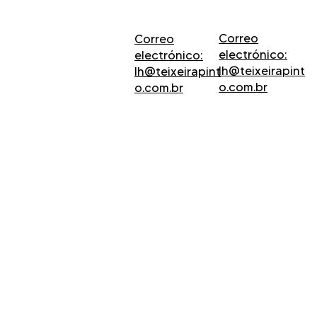
Correo
Correo
electrónico:
electrónico:
lh@teixeirapint
lh@teixeirapint
o.com.br
o.com.br