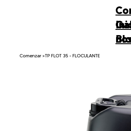
Co
Gal
Ini
no
Bl
Comenzar
>
TP FLOT 35 - FLOCULANTE