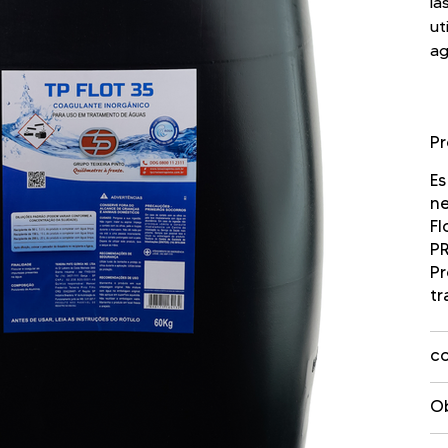
la
ut
ag
P
Es
ne
Fl
P
Pr
tr
c
Ob