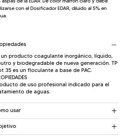
s aspas de la EDAR. De color marrón claro y debe
ilizarse con el Dosificador EDAR, diluido al 5% en
ua.
ropiedades
 un producto coagulante inorgánico, líquido,
utro y biodegradable de nueva generación. TP
ot 35 es un floculante a base de PAC.
ROPIEDADES
oducto de uso profesional indicado para el
atamiento de aguas.
omo usar
jetivo