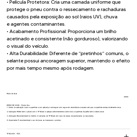
• Película Protetora: Cria uma camada uniforme que
protege o pneu contra o ressecamento e rachaduras
causados pela exposição ao sol (raios UV), chuva
e agentes contaminantes.
• Acabamento Profissional: Proporciona um brilho
acetinado e consistente (não gorduroso), valorizando
o visual do veículo.
• Alta Durabilidade: Diferente de “pretinhos” comuns, o
selante possui ancoragem superior, mantendo o efeito
por mais tempo mesmo após rodagem.
Modo de Usar
MODO DE USAR – Pronto Uso
1. Antes da aplicação: Lave a superfície a ser aplicada, e enxágue com água em abundância e espere até que a superfície esteja totalmente seca.
2. Aplicação: Molhe bem o pincel com o TP Black e aplique uniformemente sobre toda a superfície. Espalhe bem e deixe secar.
3. Indicação: Recomendável no mínimo 2 camadas de TP Black em caso de pneus recauchutados ou ressolados.
4. Importante: É recomendável o uso de luvas ao manusear o produto.
TP BLACK - FDS