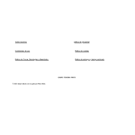
política de privacidad
Sobre nosotros
Condiciones de uso
Política de cookies
Política de Trocas, Devoluções e Reembolso.
Política de entrega y tiempo estimado
GRUPO TEIXEIRA PINTO
© 2023 desarrollado con orgullo por Pitão Web.