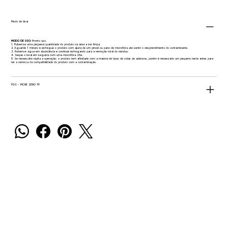
Modo de Usar
MODO DE USO:
Pronto uso.
1. Pulverize uma pequena quantidade do produto na área a ser limpa.
2. Aguarde 1 minuto e esfregue o produto com ajuda de um pincel ou pano de microfibra até sentir o desprendimento do contaminante.
3. Pulverize água em abundância e continue esfregando para a remoção total do resíduo.
4. Seque o local em seguida com uma microfibra. Obs.
5. Se necessário repita a operação; o produto tem afinidade com a maioria de tipos de colas de adesivos, porém é necessário um pequeno teste antes para
ter a certeza da compatibilidade do produto com a contaminação.
FDS - PICHE ZERO TP