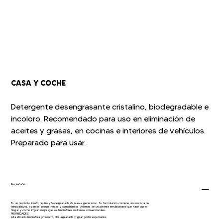
CASA Y COCHE
Detergente desengrasante cristalino, biodegradable e
incoloro. Recomendado para uso en eliminación de
aceites y grasas, en cocinas e interiores de vehículos.
Preparado para usar.
Propiedades
Es un producto líquido, neutro y biodegradable de nueva generación. Su formulación contiene una mezcla de
tensioactivos, agentes secuestrantes y complejantes. Además de un potente emulsionante que hace que el
Hogar y coche limpian mejor que los limpiadores multiusos convencionales.
PROPIEDADES
Alta eficacia limpiadora, pH neutro, olor agradable y gran poder espumante.