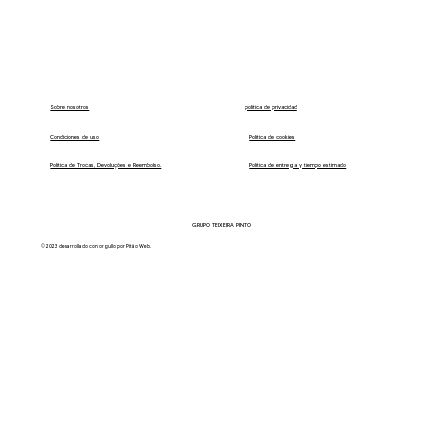
política de privacidad
Sobre nosotros
Condiciones de uso
Política de cookies
Política de Trocas, Devoluções e Reembolso.
Política de entrega y tiempo estimado
GRUPO TEIXEIRA PINTO
© 2023 desarrollado con orgullo por Pitão Web.