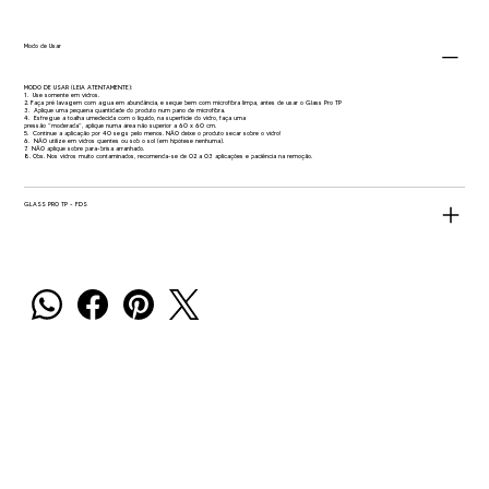
Modo de Usar
MODO DE USAR (LEIA ATENTAMENTE):
1. Use somente em vidros.
2. Faça pré lavagem com agua em abundância, e seque bem com microfibra limpa, antes de usar o Glass Pro TP
3. Aplique uma pequena quantidade do produto num pano de microfibra.
4. Esfregue a toalha umedecida com o líquido, na superfície do vidro, faça uma
pressão “moderada”, aplique numa área não superior a 60 x 60 cm.
5. Continue a aplicação por 40 segs pelo menos. NÃO deixe o produto secar sobre o vidro!
6. NÃO utilize em vidros quentes ou sob o sol (em hipótese nenhuma).
7. NÃO aplique sobre para-brisa arranhado.
8. Obs. Nos vidros muito contaminados, recomenda-se de 02 a 03 aplicações e paciência na remoção.
GLASS PRO TP - FDS