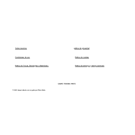
política de privacidad
Sobre nosotros
Condiciones de uso
Política de cookies
Política de Trocas, Devoluções e Reembolso.
Política de entrega y tiempo estimado
GRUPO TEIXEIRA PINTO
© 2023 desarrollado con orgullo por Pitão Web.