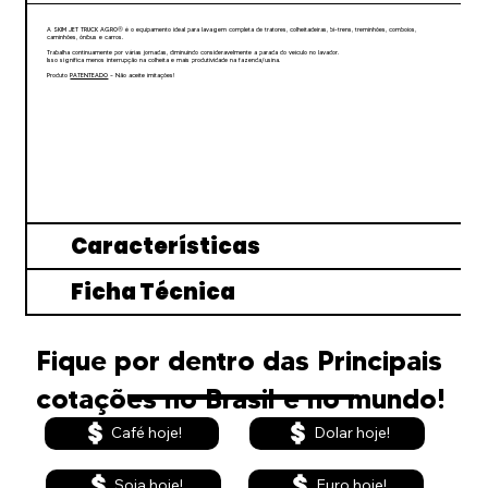
A SKIM JET TRUCK AGRO® é o equipamento ideal para lavagem completa de tratores, colheitadeiras, bi-trens, treminhões, comboios,
caminhões, ônibus e carros.
Trabalha continuamente por várias jornadas, diminuindo consideravelmente a parada do veículo no lavador.
Isso significa menos interrupção na colheita e mais produtividade na fazenda/usina.
Produto
PATENTEADO
– Não aceite imitações!
Características
Ficha Técnica
Fique por dentro das Principais
cotações no Brasil e no mundo!
Café hoje!
Dolar hoje!
Euro hoje!
Soja hoje!