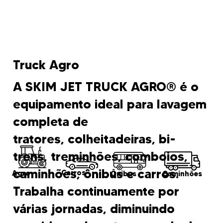
Truck Agro
A SKIM JET TRUCK AGRO® é o
equipamento ideal para lavagem
completa de
tratores, colheitadeiras, bi-
trens, treminhões, comboios,
caminhões, ônibus e carros.
Carros
Agro
Ônibus
Caminhões
Trabalha continuamente por
várias jornadas, diminuindo