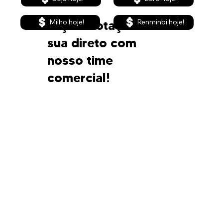
Renminbi hoje!
Faça a cotação da
Milho hoje!
sua direto com
nosso time
comercial!