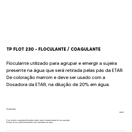
TP FLOT 230 - FLOCULANTE / COAGULANTE
Floculante utilizado para agrupar e emergir a sujeira
presente na água que será retirada pelas pás da ETAR.
De coloração marrom e deve ser usado com a
Dosadora da ETAR, na diluição de 20% em água.
Propriedades
É um produto coagulante/floculante, líquido, neutro, biodegradável de nova geração.
Produto de uso profissional indicado para tratamento de água.