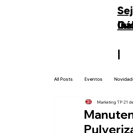
Se
Gal
Iní
All Posts
Eventos
Novidad
Marketing TP
21 d
Manuten
Pulveriz