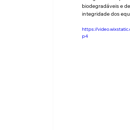
biodegradáveis e de
integridade dos eq
https://video.wixsta
p4