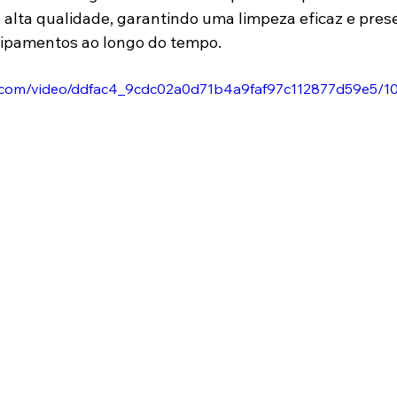
 alta qualidade, garantindo uma limpeza eficaz e pres
uipamentos ao longo do tempo. 
tic.com/video/ddfac4_9cdc02a0d71b4a9faf97c112877d59e5/1