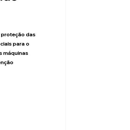
 proteção das 
iais para o 
as máquinas 
enção 