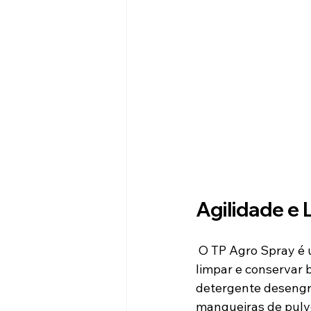
Agilidade e 
 O TP Agro Spray é um detergente desengraxante de alta performance projetado para 
limpar e conservar 
detergente desengra
mangueiras de pulv