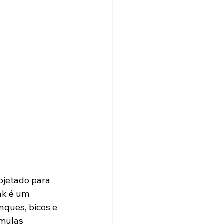
nk é um 
ques, bicos e 
mulas 