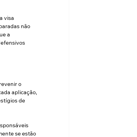
 visa 
 paradas não 
ue a 
defensivos 
evenir o 
ada aplicação, 
tígios de 
esponsáveis 
mente se estão 