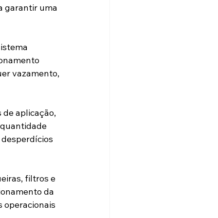
a garantir uma 
sistema 
cionamento 
er vazamento, 
de aplicação, 
a quantidade 
 desperdícios 
as, filtros e 
cionamento da 
s operacionais 