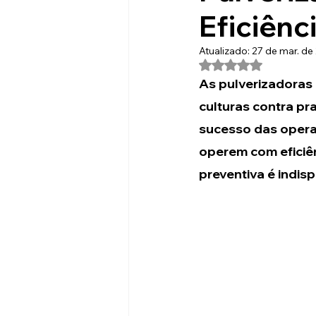
Eficiênc
Atualizado:
27 de mar. de
Avaliado com NaN 
As pulverizadoras
culturas contra pr
sucesso das operaç
operem com eficiên
preventiva é indis