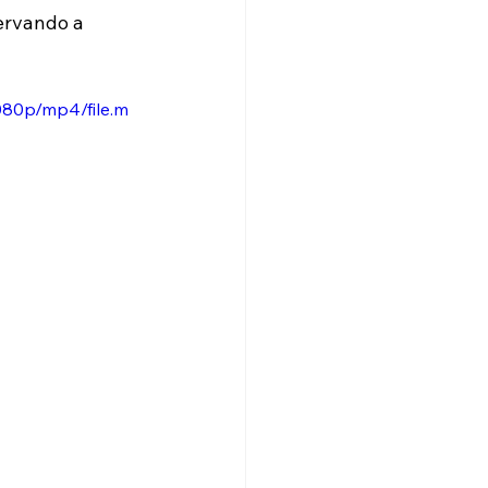
ervando a 
080p/mp4/file.m