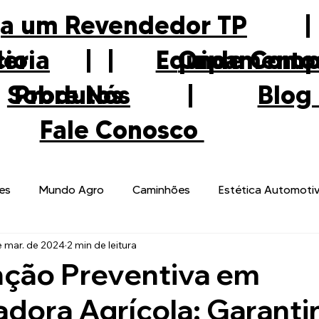
ja um Revendedor TP
eria
|
Onde Comp
cio
|
Equipamento
Sobre Nós
Produtos
|
Blog
|
Fale Conosco
es
Mundo Agro
Caminhões
Estética Automoti
e mar. de 2024
2 min de leitura
ção Preventiva em
adora Agrícola: Garant