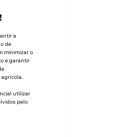
!
ntir a 
no de 
 minimizar o 
 e garantir 
da 
agrícola.
ial utilizar 
lvidos pelo 