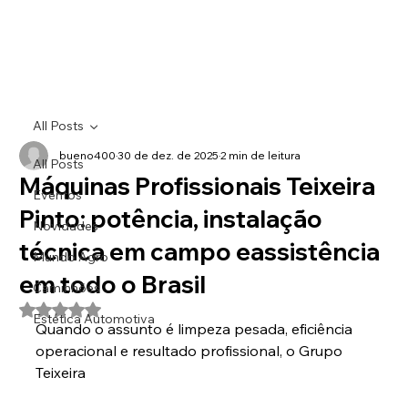
All Posts
bueno400
30 de dez. de 2025
2 min de leitura
All Posts
Máquinas Profissionais Teixeira
Eventos
Pinto: potência, instalação
Novidades
técnica em campo eassistência
Mundo Agro
em todo o Brasil
Caminhões
Avaliado com NaN de 5 estrelas.
Estética Automotiva
Quando o assunto é limpeza pesada, eficiência 
operacional e resultado profissional, o Grupo 
Teixeira