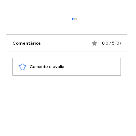
Comentários
0.0 / 5 (0)
Comente e avalie
Multi TP: o limpador de uso geral para
limpeza veicular e domiciliar